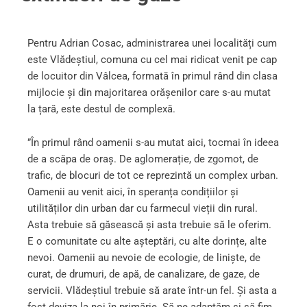
Pentru Adrian Cosac, administrarea unei localități cum
este Vlădeștiul, comuna cu cel mai ridicat venit pe cap
de locuitor din Vâlcea, formată în primul rând din clasa
mijlocie și din majoritarea orășenilor care s-au mutat
la țară, este destul de complexă.
”În primul rând oamenii s-au mutat aici, tocmai în ideea
de a scăpa de oraș. De aglomerație, de zgomot, de
trafic, de blocuri de tot ce reprezintă un complex urban.
Oamenii au venit aici, în speranța condițiilor și
utilităților din urban dar cu farmecul vieții din rural.
Asta trebuie să găsească și asta trebuie să le oferim.
E o comunitate cu alte așteptări, cu alte dorințe, alte
nevoi. Oamenii au nevoie de ecologie, de liniște, de
curat, de drumuri, de apă, de canalizare, de gaze, de
servicii. Vlădeștiul trebuie să arate într-un fel. Și asta a
fost deviza la noi în primărie. Să ne adaptăm și să fim