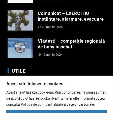
Comunicat – EXERCITIU
instiintare, alarmare, evacuare
29 aprilie 2024
Vladesti – competiție regională
de baby baschet
16 aprilie 2024
UTILE
Acest site foloseste cookies
Anunturi
Regulamente
Acest site utilizeaza cookie-uri. Prin continuarea navigarii sunteti
Politica de Cookies
de acord cu utilizarea
cookie
. Pentru mai multe informatii puteti
consulta
Politica de confidentialitate
a datelor personale.
Politică de confidențialitate
Informatii publice