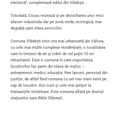
electrică”, completează edilul din Vlădești.
Totodată, Cosac mizează și pe dezvoltarea unor mici
afaceri industriale dar pe zonă verde, ecologică, mai
degrabă spre sfera serviciilor.
Comuna Vlădești este cea mai urbanizată din Vâlcea,
cu cele mai multe complexe rezidențiale, o localitatea
care în treizeci de an și mărit de cel puțin 10 ori
intravilanul. Este o comună în care majoritatea
locuitorilor fac parte din clasa de mijloc –
antreprenori, medici, educație, free lanceri, personal din
justiție, de altfel fiind comuna cu cel mai mare venit pe
cap de locuitor. Aici sunt și cele mai prețuri la
tranzacțiile imobiliare. Este comuna aflată pe drumul
stațiunilor spre Băile Olănești.