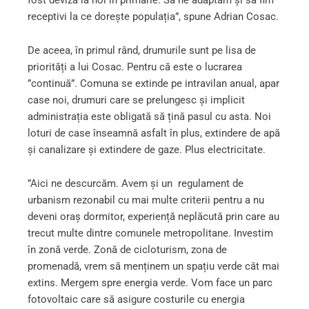
receptivi la ce dorește populația”, spune Adrian Cosac.
De aceea, în primul rând, drumurile sunt pe lisa de
priorități a lui Cosac. Pentru că este o lucrarea
”continuă”. Comuna se extinde pe intravilan anual, apar
case noi, drumuri care se prelungesc și implicit
administrația este obligată să țină pasul cu asta. Noi
loturi de case înseamnă asfalt în plus, extindere de apă
și canalizare și extindere de gaze. Plus electricitate.
”Aici ne descurcăm. Avem și un regulament de
urbanism rezonabil cu mai multe criterii pentru a nu
deveni oraș dormitor, experiență neplăcută prin care au
trecut multe dintre comunele metropolitane. Investim
în zonă verde. Zonă de cicloturism, zona de
promenadă, vrem să menținem un spațiu verde cât mai
extins. Mergem spre energia verde. Vom face un parc
fotovoltaic care să asigure costurile cu energia