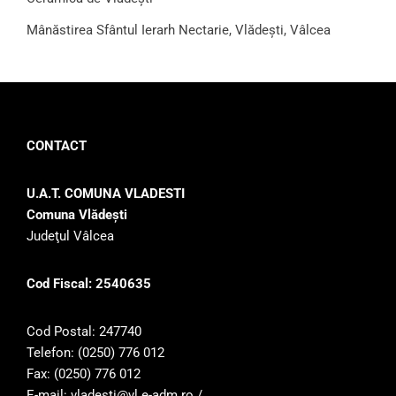
Mânăstirea Sfântul Ierarh Nectarie, Vlădești, Vâlcea
CONTACT
U.A.T. COMUNA VLADESTI
Comuna Vlădeşti
Judeţul Vâlcea
Cod Fiscal: 2540635
Cod Postal: 247740
Telefon: (0250) 776 012
Fax: (0250) 776 012
E-mail: vladesti@vl.e-adm.ro /