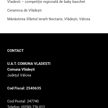
Vladesti – competiție regională de baby baschet
Ceramica de Vlădești
Mânăstirea Sfântul Ierarh Nectarie, Vlădești, Vâlcea
CONTACT
U.A.T. COMUNA VLADESTI
Comuna Vlădeşti
Judeţul Vâlcea
Cod Fiscal: 2540635
Cod Postal: 247740
Telefon: (0250) 776 012