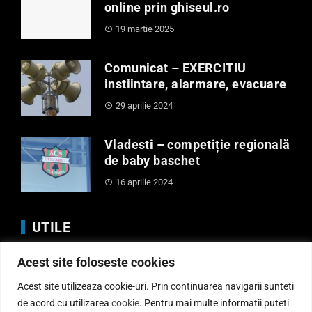
online prin ghiseul.ro
19 martie 2025
Comunicat – EXERCITIU
instiintare, alarmare, evacuare
29 aprilie 2024
Vladesti – competiție regională
de baby baschet
16 aprilie 2024
UTILE
Acest site foloseste cookies
Anunturi
Regulamente
Acest site utilizeaza cookie-uri. Prin continuarea navigarii sunteti
Politica de Cookies
de acord cu utilizarea
cookie
. Pentru mai multe informatii puteti