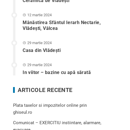
Ceramica de Vlădești
12 martie 2024
Mânăstirea Sfântul Ierarh Nectarie,
Vlădești, Vâlcea
29 martie 2024
Casa din Vlădeşti
29 martie 2024
In viitor – bazine cu apă sărată
ARTICOLE RECENTE
Plata taxelor si impozitelor online prin
ghiseul.ro
Comunicat – EXERCITIU instiintare, alarmare,
evacuare