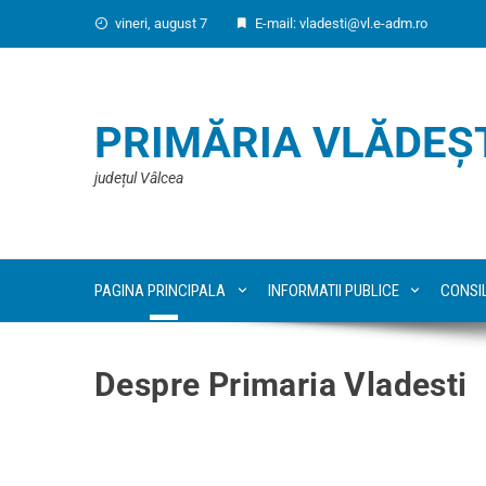
vineri, august 7
E-mail: vladesti@vl.e-adm.ro
PRIMĂRIA VLĂDEȘ
județul Vâlcea
PAGINA PRINCIPALA
INFORMATII PUBLICE
CONSI
Despre Primaria Vladesti