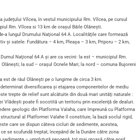
judeţului Vîlcea, în vestul municipiului Rm. Vîlcea, pe cursul
ipiul Rm. Vîlcea si 13 km de oraşul Băile Olăneşti.
de-a lungul Drumului Naţional 64 A. Localităţile care formează
tiv şi satele: Fundătura – 4 km, Pleaşa – 3 km, Priporu – 2 km,
 Dumul Naţional 64 A şi are ca vecini: la est – municipiul Rm.
 Olăneşti; la sud – oraşul Ocnele Mari; la nord – comuna Bujoreni
a est de râul Olăneşti pe o lungime de circa 3 km.
a determinat diversificarea şi etajarea componentelor de mediu
e trepte de relief sunt alcătuite din două mari unităţi naturale :
 Vlădeşti poate fi socotită un teritoriu prin excelenţă de dealuri.
vedere geologic din Platforma Valaha, care împreună cu Platforma
uctural al Platformei Valahe îl constituie, la bază soclul rigid,
este care se dispun câteva cicluri de sedimente, acestea,
ce se scufundă treptat, începând de la Dunăre către zona
 sedimente – umplutură neogenă, tot mai groasă către nord.