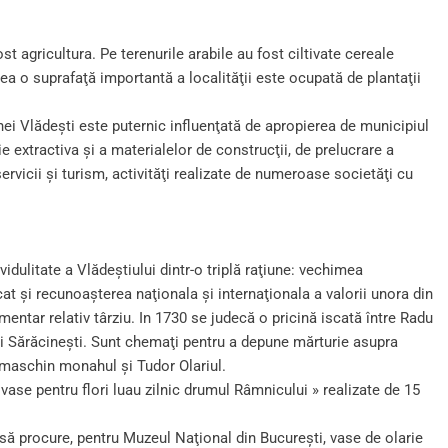
t agricultura. Pe terenurile arabile au fost ciltivate cereale
a o suprafaţă importantă a localităţii este ocupată de plantaţii
ei Vlădeşti este puternic influenţată de apropierea de municipiul
ie extractiva şi a materialelor de construcţii, de prelucrare a
servicii şi turism, activităţi realizate de numeroase societăţi cu
idulitate a Vlădeştiului dintr-o triplă raţiune: vechimea
at şi recunoaşterea naţionala şi internaţionala a valorii unora din
ntar relativ târziu. In 1730 se judecă o pricină iscată între Radu
 Sărăcineşti. Sunt chemaţi pentru a depune mărturie asupra
Damaschin monahul şi Tudor Olariul.
 şi vase pentru flori luau zilnic drumul Râmnicului » realizate de 15
să procure, pentru Muzeul Naţional din Bucureşti, vase de olarie