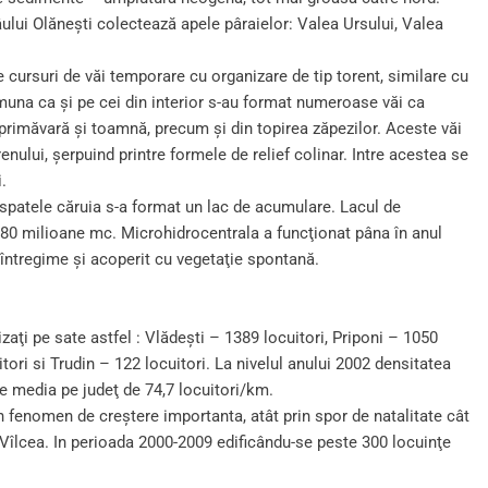
râului Olăneşti colectează apele pâraielor: Valea Ursului, Valea
e cursuri de văi temporare cu organizare de tip torent, similare cu
omuna ca şi pe cei din interior s-au format numeroase văi ca
 primăvară şi toamnă, precum şi din topirea zăpezilor. Aceste văi
renului, şerpuind printre formele de relief colinar. Intre acestea se
.
n spatele căruia s-a format un lac de acumulare. Lacul de
,80 milioane mc. Microhidrocentrala a funcţionat pâna în anul
 întregime şi acoperit cu vegetaţie spontană.
izaţi pe sate astfel : Vlădeşti – 1389 locuitori, Priponi – 1050
tori si Trudin – 122 locuitori. La nivelul anului 2002 densitatea
e media pe judeţ de 74,7 locuitori/km.
n fenomen de creştere importanta, atât prin spor de natalitate cât
 Vîlcea. In perioada 2000-2009 edificându-se peste 300 locuinţe