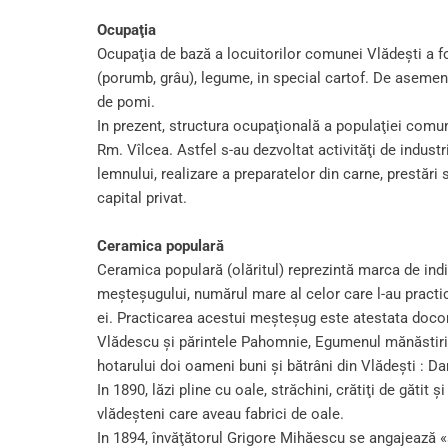
Ocupaţia
Ocupaţia de bază a locuitorilor comunei Vlădeşti a fos
(porumb, grâu), legume, in special cartof. De asemene
de pomi.
In prezent, structura ocupaţională a populaţiei comun
Rm. Vîlcea. Astfel s-au dezvoltat activităţi de industr
lemnului, realizare a preparatelor din carne, prestări 
capital privat.
Ceramica populară
Ceramica populară (olăritul) reprezintă marca de indiv
meşteşugului, numărul mare al celor care l-au practic
ei. Practicarea acestui meşteşug este atestata docome
Vlădescu şi părintele Pahomnie, Egumenul mănăstirii
hotarului doi oameni buni şi bătrâni din Vlădeşti : 
In 1890, lăzi pline cu oale, străchini, crătiţi de gătit
vlădeşteni care aveau fabrici de oale.
In 1894, învăţătorul Grigore Mihăescu se angajează «