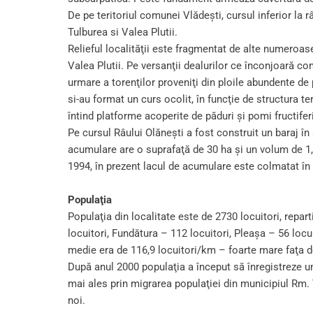
De pe teritoriul comunei Vlădeşti, cursul inferior la 
Tulburea si Valea Plutii.
Relieful localităţii este fragmentat de alte numeroas
Valea Plutii. Pe versanţii dealurilor ce înconjoară c
urmare a torenţilor proveniţi din ploile abundente de
si-au format un curs ocolit, în funcţie de structura te
întind platforme acoperite de păduri şi pomi fructiferi
Pe cursul Râului Olăneşti a fost construit un baraj î
acumulare are o suprafaţă de 30 ha şi un volum de 1
1994, în prezent lacul de acumulare este colmatat în
Populaţia
Populaţia din localitate este de 2730 locuitori, repart
locuitori, Fundătura – 112 locuitori, Pleaşa – 56 locui
medie era de 116,9 locuitori/km – foarte mare faţa d
După anul 2000 populaţia a început să înregistreze u
mai ales prin migrarea populaţiei din municipiul Rm.
noi.