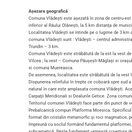
Aşezare geografică
Comuna Vlădeşti este aşezată în zona de centru-est a 
inferior al Râului Olăneşti, la 5 km distanţa de munic
Localitatea Vlădeşti se întinde pe o lugime de 3 km 
comuna Vlădeşti sunt : Vlădeşti – centrul administra
Trundin – 3 km.
Comuna Vlădeşti este străbătută de la est la vest de
Vilcea ; la vest – Comuna Păuşeşti-Măglaşi si oraşul
si comuna Muereasca.
De asemenea, localitatea este străbătută de la vest l
Dispunerea reliefului în trepte ce coboară spre sud 
natural în care este amplasata comuna Vlădeşti. Acest
Carpaţii Meridionali si Dealurile Getice. Zona comunei
Teritoriul comunei Vlădeşti face parte din punct de 
Prebalcanică compun Platforma Moesica. Specificul str
format din cristalin metamorfic şi roci magmatice, p
împreună cu soclul formând fundamentul platformei, 
subcarpatică. Peste fundament urmează cuvertura de