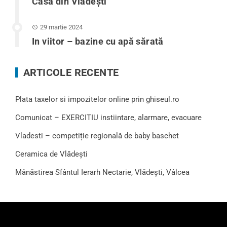
Casa din Vlădeşti
29 martie 2024
In viitor – bazine cu apă sărată
ARTICOLE RECENTE
Plata taxelor si impozitelor online prin ghiseul.ro
Comunicat – EXERCITIU instiintare, alarmare, evacuare
Vladesti – competiție regională de baby baschet
Ceramica de Vlădești
Mânăstirea Sfântul Ierarh Nectarie, Vlădești, Vâlcea