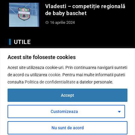
Vladesti – competiție regională
de baby baschet
16 aprilie 2024
UTILE
Acest site foloseste cookies
Anunturi
Regulamente
Acest site utilizeaza cookie-uri. Prin continuarea navigarii sunteti
Politica de Cookies
de acord cu utilizarea
cookie
. Pentru mai multe informatii puteti
consulta
Politica de confidentialitate
a datelor personale.
Politică de confidențialitate
Informatii publice
Accept
Contact
Customizeaza
Primaria comunei Vladesti, judetul Valcea - Site intretinut de
G SOFT -
Nu sunt de acord
Solutii IT