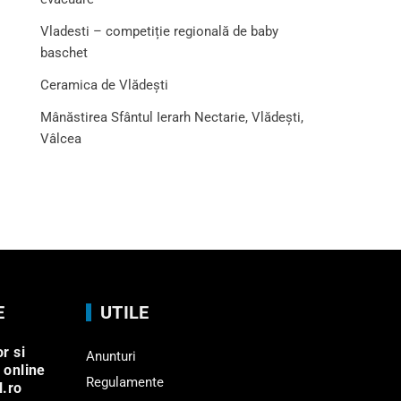
Vladesti – competiție regională de baby
baschet
Ceramica de Vlădești
Mânăstirea Sfântul Ierarh Nectarie, Vlădești,
Vâlcea
E
UTILE
r si
Anunturi
 online
Regulamente
l.ro