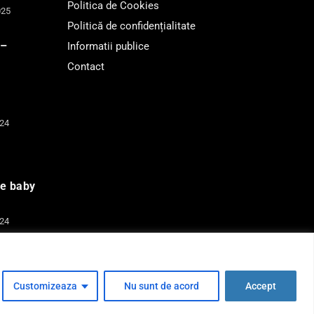
Politica de Cookies
025
Politică de confidențialitate
 –
Informatii publice
Contact
024
de baby
024
Customizeaza
Nu sunt de acord
Accept
 IT