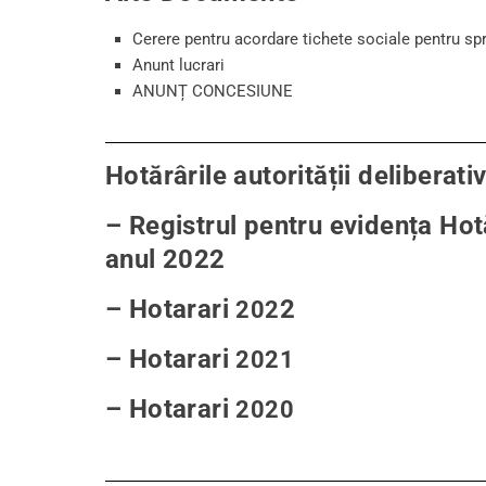
Cerere pentru acordare tichete sociale pentru spr
Anunt lucrari
ANUNȚ CONCESIUNE
Hotărârile autorității deliberati
– Registrul pentru evidența Hotă
anul 202
2
– Hotarari
2
202
– Hotarari
2021
– Hotarari
2020