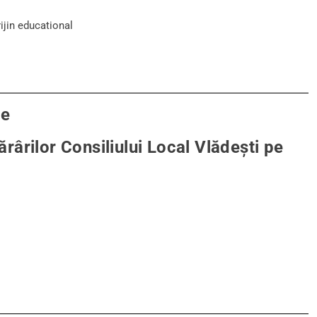
ijin educational
ve
rârilor Consiliului Local Vlădești pe