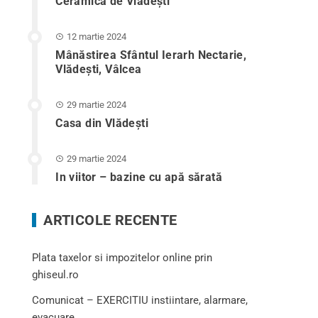
Ceramica de Vlădești
12 martie 2024
Mânăstirea Sfântul Ierarh Nectarie,
Vlădești, Vâlcea
29 martie 2024
Casa din Vlădeşti
29 martie 2024
In viitor – bazine cu apă sărată
ARTICOLE RECENTE
Plata taxelor si impozitelor online prin
ghiseul.ro
Comunicat – EXERCITIU instiintare, alarmare,
evacuare