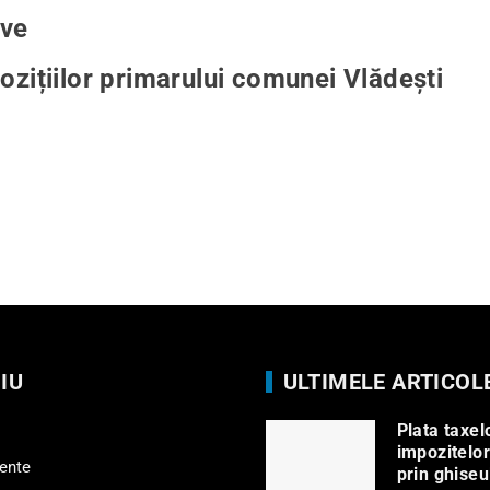
tive
ozițiilor primarului comunei Vlădești
IU
ULTIMELE ARTICOL
Plata taxelo
impozitelor
ente
prin ghiseu