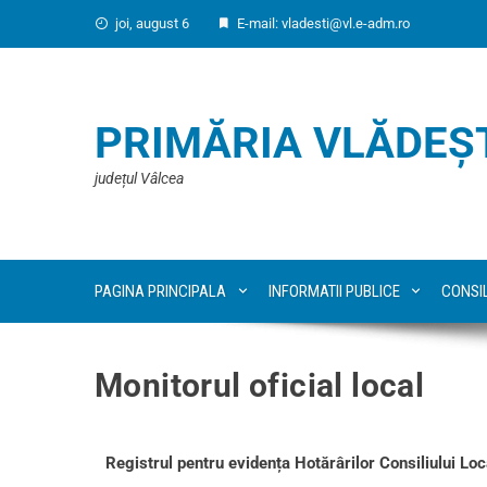
joi, august 6
E-mail: vladesti@vl.e-adm.ro
PRIMĂRIA VLĂDEȘ
județul Vâlcea
PAGINA PRINCIPALA
INFORMATII PUBLICE
CONSI
Monitorul oficial local
Registrul pentru evidența Hotărârilor Consiliului Lo