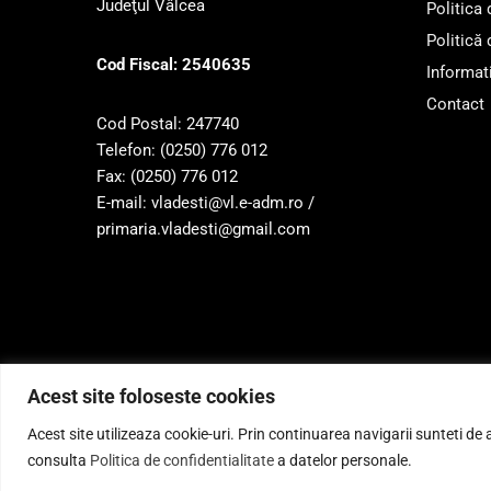
Judeţul Vâlcea
Politica
Politică 
Cod Fiscal: 2540635
Informati
Contact
Cod Postal: 247740
Telefon: (0250) 776 012
Fax: (0250) 776 012
E-mail: vladesti@vl.e-adm.ro /
primaria.vladesti@gmail.com
Acest site foloseste cookies
Acest site utilizeaza cookie-uri. Prin continuarea navigarii sunteti de
Pr
consulta
Politica de confidentialitate
a datelor personale.