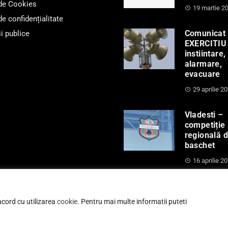
 de Cookies
19 martie 2
de confidențialitate
Comunicat
i publice
EXERCITIU
instiintare,
alarmare,
evacuare
29 aprilie 2
Vladesti –
competiție
regională 
baschet
16 aprilie 2
 acord cu utilizarea
cookie
. Pentru mai multe informatii puteti
imaria comunei Vladesti, judetul Valcea - Site intretinut de
G SOFT - Solutii