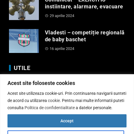
instiintare, alarmare, evacuare
29 aprilie 2024
Vladesti – competiție regională
de baby baschet
16 aprilie 2024
UTILE
Acest site foloseste cookies
Anunturi
Regulamente
Acest site utilizeaza cookie-uri. Prin continuarea navigarii sunteti
Politica de Cookies
de acord cu utilizarea
cookie
. Pentru mai multe informatii puteti
consulta
Politica de confidentialitate
a datelor personale.
Politică de confidențialitate
Informatii publice
Accept
Contact