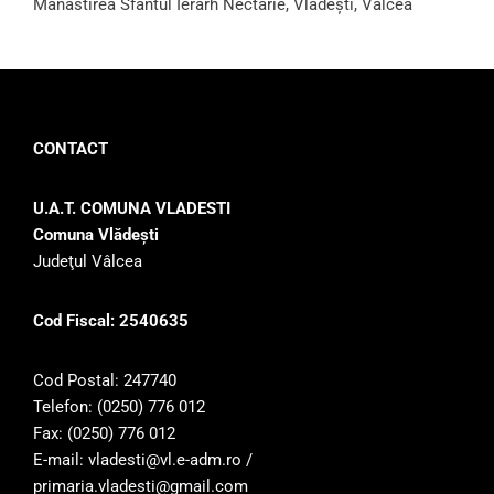
Mânăstirea Sfântul Ierarh Nectarie, Vlădești, Vâlcea
CONTACT
U.A.T. COMUNA VLADESTI
Comuna Vlădeşti
Judeţul Vâlcea
Cod Fiscal: 2540635
Cod Postal: 247740
Telefon: (0250) 776 012
Fax: (0250) 776 012
E-mail: vladesti@vl.e-adm.ro /
primaria.vladesti@gmail.com