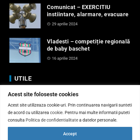
Comunicat – EXERCITIU
instiintare, alarmare, evacuare
29 aprilie 2024
Vladesti – competiție regională
de baby baschet
16 aprilie 2024
UTILE
Acest site foloseste cookies
Anunturi
Regulamente
Acest site utilizeaza cookie-uri. Prin continuarea navigarii sunteti
Politica de Cookies
de acord cu utilizarea
cookie
. Pentru mai multe informatii puteti
consulta
Politica de confidentialitate
a datelor personale.
Politică de confidențialitate
Informatii publice
Accept
Contact